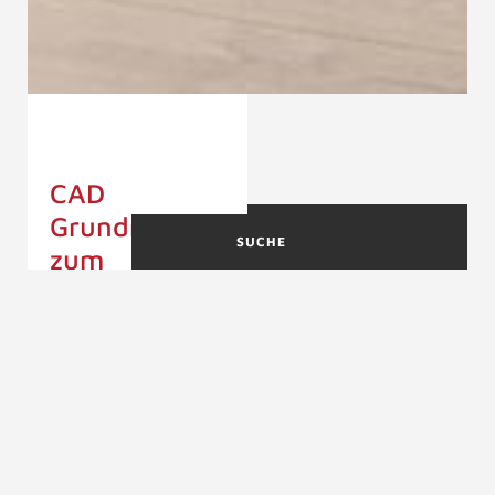
CAD
Grundrisse
SUCHE
zum
Download
CAD
GRUNDRISSE
Sie finden kostenlose
Gerade
CAD Grundrisse für
Treppen
Ihre
Treppenplanungen im
CAD GRUNDRISS
praktischen DXF
Viertelgewendel
Format zum
Treppen
Download.