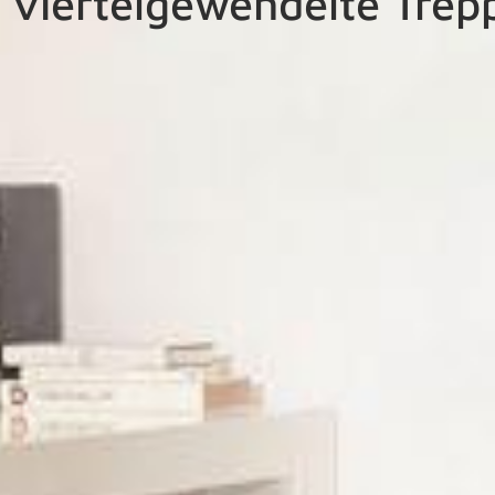
r viertelgewendelte Trep