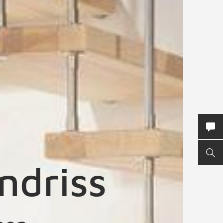
KON
SUC
ndriss