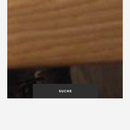
SUCHE
Bodenstiege
Bolzentreppe