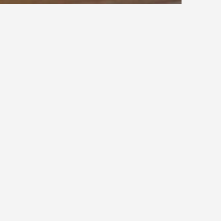
DIN 68368 Laubschnittholz für Treppenbau
Aussehen – Nadelholz
Zimmererarbeiten fest, sie gilt nicht für
da für
Holztreppen
in Mitteleuropa überwiegend
 Güteklasse I würde an nicht gehobelten