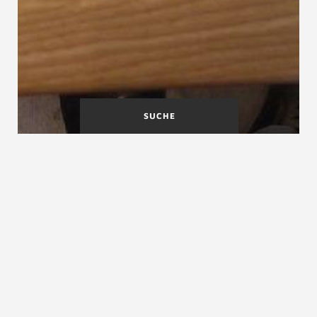
SUCHE
Halbgewendelte Treppe
Handlauf
Halbpodest
Halbpodest, Wendepodest, Zwischenpodest
Das Halbpodest ist das meist in halber Geschosshöhe
befindliche Podest einer gegenläufigen Podesttreppe.