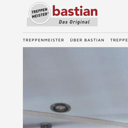
Treppenmeister - Das Original
TREPPENMEISTER
ÜBER BASTIAN
TREPP