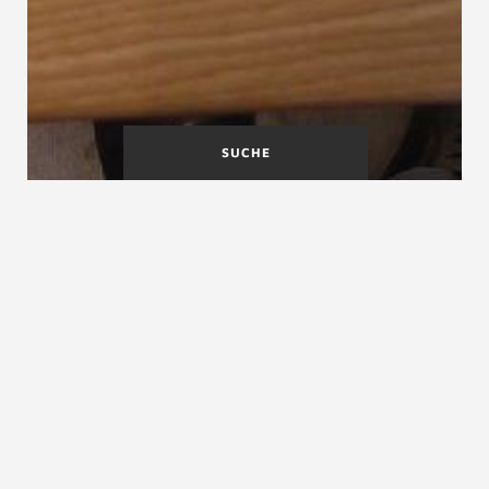
SUCHE
Körperschall
Kragstufen
Kragarm
Kragarm, Kragträger, Kragbalken
Ein
Kragarm
ist in der Bautechnik ein einseitig
gelagerter waagerechter Balken, der nur ein Auflager
hat. Kragarme für Treppen sind meist an massiven