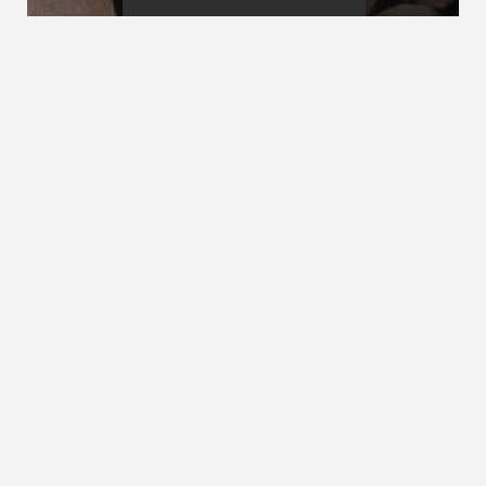
Laufbreite
Lauflinie
Lauflänge
siehe
Treppenlauflänge
ZURÜCK ZUM LEXIKON
NACH OBEN