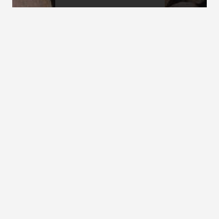
Normen und Recht
Notwendige Treppe
Nottreppe
siehe Fluchttreppen
ZURÜCK ZUM LEXIKON
NACH OBEN