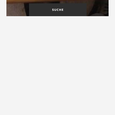
SUCHE
Offene Treppe
OIB-Richtlinien
Öffnungswange
Öffnungswange; selten benutzter Begriff für die dem
offenen Treppenraum zugewandte Frei- oder
Lichtwange
ZURÜCK ZUM LEXIKON
NACH OBEN