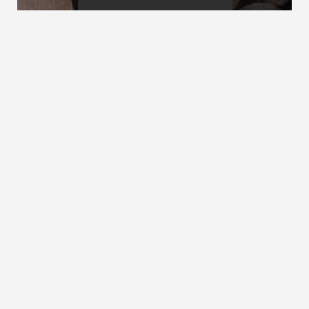
Rohbautreppe
Rutschfestigkeit
Ruhepodest
siehe
Zwischenpodest
ZURÜCK ZUM LEXIKON
NACH OBEN