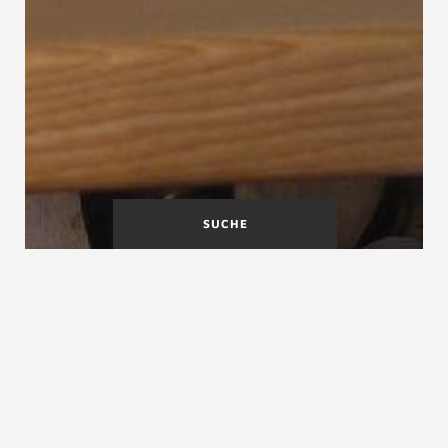
SUCHE
Schalltechnisches
Scherentreppe
Treppen-, Entwicklungs-
und Prüfinstitut (STEP)
Scheibentreppe