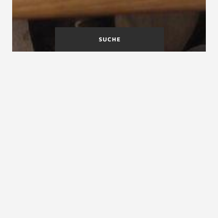
SUCHE
SIA
SIA 164 Holzbau
SIA 160 Einwirkung auf Tragwerke
SIA 160 Einwirkung auf Tragwerke
In dieser Norm sind in Abschnitt 4 Nutzlasten in
Gebäuden die Gebrauchstauglichkeitswerte für
Kurzzeit- und Langzeitbeanspruchung getrennt
festgelegt; die Kurzzeitbeanspruchung für
Treppen
beträgt: