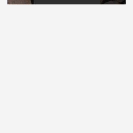
Sicherheit auf Treppen
Spartreppe
Sicherheitsregel
siehe Schrittmaßregel
ZURÜCK ZUM LEXIKON
NACH OBEN