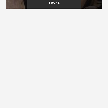
SUCHE
Stahl-Informations-
Stahltreppen
Zentrum
Stahlbetontreppen
siehe
Betontreppen
ZURÜCK ZUM LEXIKON
NACH OBEN