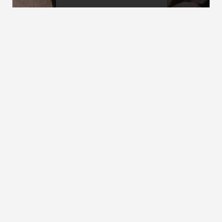
Stufenichse
Stufenkopf
Stufenkante
siehe
Stufenvorderkante
ZURÜCK ZUM LEXIKON
NACH OBEN