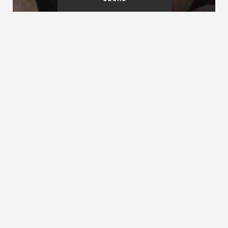
Viertelgewendelte
VOB Vergabe- und
Treppe
Vertragsordnung für
Bauleistungen
Viertelpodest
Viertelpodest, Eckpodest, Wendepodest,
Zwischenpodest
Ein Viertelpodest hat einen annähernd quadratischen
Grundriss
und dient entweder dem Richtungswechsel
zwischen zwei Treppenläufen oder als Ruhepodest bei
besonders hohen Treppengeschoßen. Meistens ist das
Viertelpodest ein Zwischenpodest innerhalb eines
Treppengeschoßes, es kann jedoch auch ein Teil der