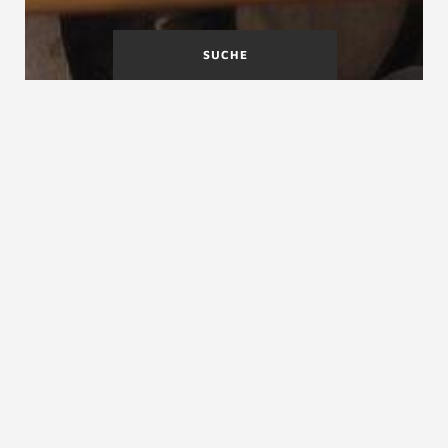
SUCHE
Zweiläufige gewinkelte
Zwischengurt
Treppe mit Zwischenpodest
Zweiviertelgewendelte Treppe
Zweiviertelgewendelte Treppe, zweimal
viertelgewendelte Treppe, einläufige zweimal
viertelgewendelte Treppe
Die zweiviertelgewendelte Treppe ist eine der
häufigsten
Grundrissarten
bei
Wohnungstreppen
. Als
zweiviertelgewendelte Treppe bezeichnet man eine
Grundrissform, wo die Stufen am Beginn und Ende