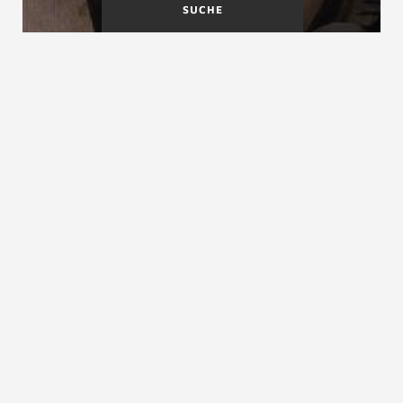
SUCHE
FSC-Zeichen für
Furnier
Treppenholz
Füllelement
siehe
Geländerfüllung
ZURÜCK ZUM LEXIKON
NACH OBEN