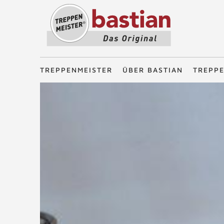
Treppenmeister - Das Original
TREPPENMEISTER
ÜBER BASTIAN
TREPP