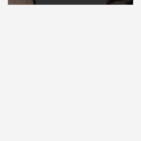
Seitenabstand
Setzfläche
Seniorengerechte Treppen
siehe
altengerechte Treppen
ZURÜCK ZUM LEXIKON
NACH OBEN