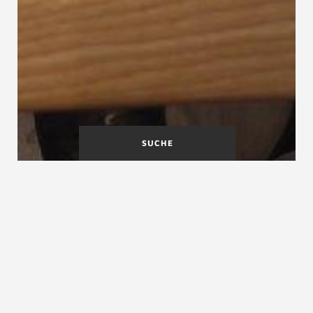
SUCHE
Schwindmaß
Seniorengerechte Treppen
Seitenabstand
Seitenabstand, Wandabstand