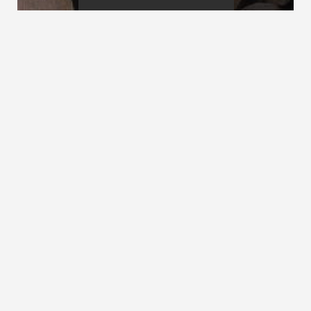
Verziehen
Verzug
Verziehung
siehe
Stufenverziehung
ZURÜCK ZUM LEXIKON
NACH OBEN