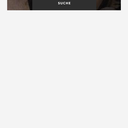
SUCHE
Verziehung
Viertelgewendelte Treppe
Verzug
siehe
Stufenverziehung
ZURÜCK ZUM LEXIKON
NACH OBEN