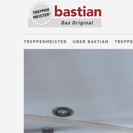
Treppenmeister - Das Original
TREPPENMEISTER
ÜBER BASTIAN
TREPP