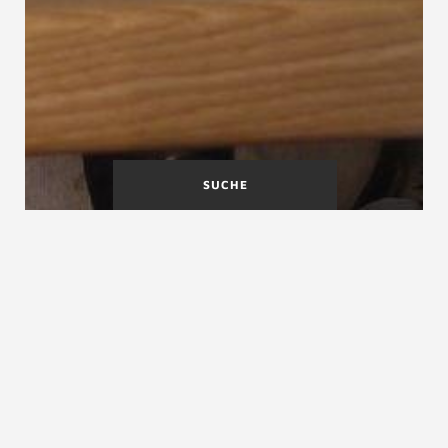
SUCHE
Feuerhemmende
Feuerwiderstand von
Treppen
Treppen
Feuertreppen
Feuertreppen, Fluchttreppen