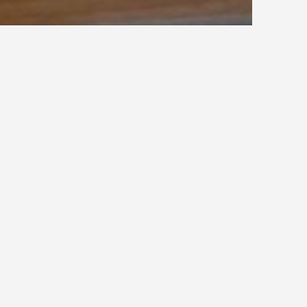
Freiseite
gsweg
aschen Verlassen eines Gebäudes vor allem bei
lich nicht in allen Staaten das Gleiche bedeutet)