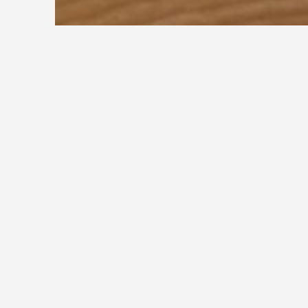
Fliesentreppe
Fluchttreppen
Fluchttreppen, 
Fluchttreppen die
Bränden. Zu Fluch