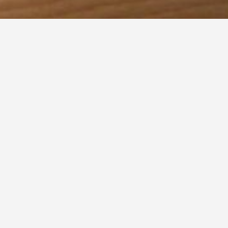
auch Feuertreppen, Nottreppen, Treppen als Rettun
nen als Teil eines (meist zweiten) Rettungsweges zum r
twegen oder auch Rettungswegen (was bauordnungsrecht