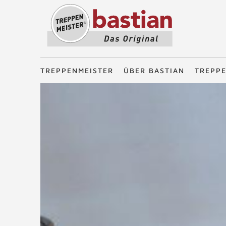
Treppenmeister - Das Original
TREPPENMEISTER
ÜBER BASTIAN
TREPP