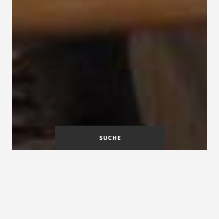
SUCHE
A
B
C
D
E
F
G
H
I
J
K
L
M
N
O
P
Q