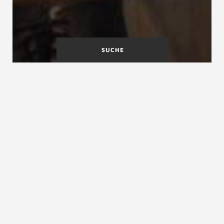
SUCHE
Treppen-DIY
Treppen-TÜV
Treppen-Normen
Treppen- Normen, Treppen- Regeln, Treppen-
Maße, Treppen- Vorschriften
Treppennormen sind alle bautechnischen Regeln,
welche zur Gänze oder teilweise
Treppen
betreffen.
Treppen- Normen entstehen durch die Beschreibung
von
allgemein anerkannten Regeln der Technik